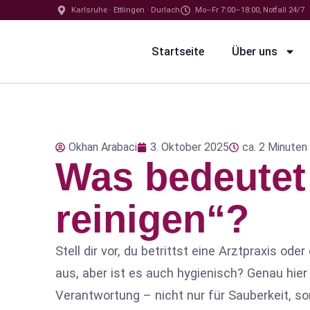
Karlsruhe · Ettlingen · Durlach
Mo–Fr 7:00–18:00, Notfall 24/7
Startseite
Über uns
Okhan Arabaci
3. Oktober 2025
ca. 2 Minuten
Was bedeute
reinigen“?
Stell dir vor, du betrittst eine Arztpraxis ode
aus, aber ist es auch hygienisch? Genau hie
Verantwortung – nicht nur für Sauberkeit, s