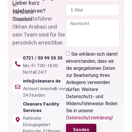
Lieber kurz
telefonieren?
Geschäftsführer
Okhan Arabaci und
sein Team sind für Sie
persönlich erreichbar.
Sie erklären sich damit
0721 / 50 99 50 30
einverstanden, dass wir
Mo–Fr 7:00–18:00 ·
die angegebenen Daten
Notfall 24/7
zur Bearbeitung Ihres
info@cleanaro.de
Anliegens verwenden
Antwort innerhalb von
dürfen. Weitere
24 Stunden
Datenschutz- und
Widerrufshinweise finden
Cleanaro Facility
Sie in unserer
Services
Datenschutzerklärung!
Karlsruhe ·
Einzugsgebiet
Senden
Karlsruhe, Ettlingen,