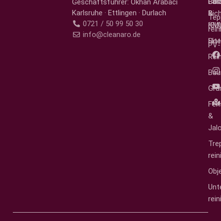
Fas
Bür
Coo
Geschäftsführer: Okhan Arabaci
Karlsruhe · Ettlingen · Durlach
&
Rich
Tep
0721 / 50 99 50 30
KM
(EU
rei
info@cleanaro.de
Hot
Sit
PV-
Rei
Bau
Gru
Fen
&
Jal
Tre
rei
Obj
Unt
rei