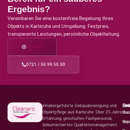
Ergebnis?
Vereinbaren Sie eine kostenfreie Begehung Ihres
Objekts in Karlsruhe und Umgebung. Festpreis,
transparente Leistungen, persönliche Objekt­leitung.
Kontakt
0721 / 50 99 50 30
Inhabergeführte Gebäudereinigung und
Le
Br
Un
Objektpflege aus Karlsruhe. Über 25 Jahre
Hau
Arz
Dat
Erfahrung, geschultes Fachpersonal,
San
Hau
Imp
dokumentiertes Qualitäts­management.