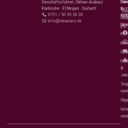
Fas
Bür
Coo
Geschäftsführer: Okhan Arabaci
Karlsruhe · Ettlingen · Durlach
&
Rich
Tep
0721 / 50 99 50 30
KM
(EU
rei
info@cleanaro.de
Hot
Sit
PV-
Rei
Bau
Gru
Fen
&
Jal
Tre
rei
Obj
Unt
rei