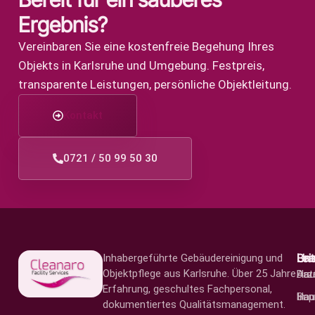
Ergebnis?
Vereinbaren Sie eine kostenfreie Begehung Ihres
Objekts in Karlsruhe und Umgebung. Festpreis,
transparente Leistungen, persönliche Objekt­leitung.
Kontakt
0721 / 50 99 50 30
Lei
Bra
Un
Inhabergeführte Gebäudereinigung und
Objektpflege aus Karlsruhe. Über 25 Jahre
Hau
Arz
Dat
Erfahrung, geschultes Fachpersonal,
San
Hau
Imp
dokumentiertes Qualitäts­management.